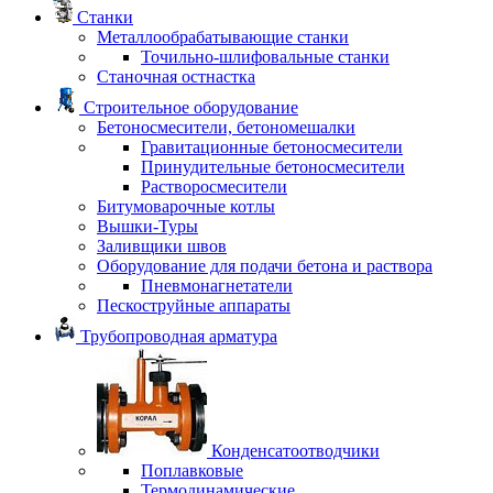
Станки
Металлообрабатывающие станки
Точильно-шлифовальные станки
Станочная остнастка
Строительное оборудование
Бетоносмесители, бетономешалки
Гравитационные бетоносмесители
Принудительные бетоносмесители
Растворосмесители
Битумоварочные котлы
Вышки-Туры
Заливщики швов
Оборудование для подачи бетона и раствора
Пневмонагнетатели
Пескоструйные аппараты
Трубопроводная арматура
Конденсатоотводчики
Поплавковые
Термодинамические