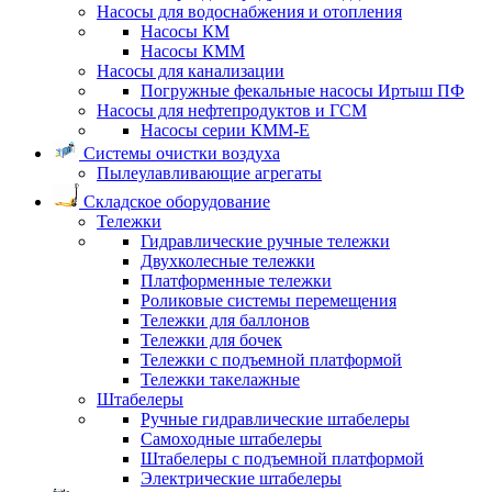
Насосы для водоснабжения и отопления
Насосы КМ
Насосы КММ
Насосы для канализации
Погружные фекальные насосы Иртыш ПФ
Насосы для нефтепродуктов и ГСМ
Насосы серии КММ-Е
Системы очистки воздуха
Пылеулавливающие агрегаты
Складское оборудование
Тележки
Гидравлические ручные тележки
Двухколесные тележки
Платформенные тележки
Роликовые системы перемещения
Тележки для баллонов
Тележки для бочек
Тележки с подъемной платформой
Тележки такелажные
Штабелеры
Ручные гидравлические штабелеры
Самоходные штабелеры
Штабелеры с подъемной платформой
Электрические штабелеры