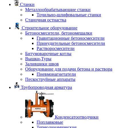
Станки
Металлообрабатывающие станки
Точильно-шлифовальные станки
Станочная остнастка
Строительное оборудование
Бетоносмесители, бетономешалки
Гравитационные бетоносмесители
Принудительные бетоносмесители
Растворосмесители
Битумоварочные котлы
Вышки-Туры
Заливщики швов
Оборудование для подачи бетона и раствора
Пневмонагнетатели
Пескоструйные аппараты
Трубопроводная арматура
Конденсатоотводчики
Поплавковые
Термодинамические