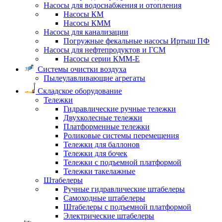
Насосы для водоснабжения и отопления
Насосы КМ
Насосы КММ
Насосы для канализации
Погружные фекальные насосы Иртыш ПФ
Насосы для нефтепродуктов и ГСМ
Насосы серии КММ-Е
Системы очистки воздуха
Пылеулавливающие агрегаты
Складское оборудование
Тележки
Гидравлические ручные тележки
Двухколесные тележки
Платформенные тележки
Роликовые системы перемещения
Тележки для баллонов
Тележки для бочек
Тележки с подъемной платформой
Тележки такелажные
Штабелеры
Ручные гидравлические штабелеры
Самоходные штабелеры
Штабелеры с подъемной платформой
Электрические штабелеры