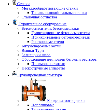
Станки
Металлообрабатывающие станки
Точильно-шлифовальные станки
Станочная остнастка
Строительное оборудование
Бетоносмесители, бетономешалки
Гравитационные бетоносмесители
Принудительные бетоносмесители
Растворосмесители
Битумоварочные котлы
Вышки-Туры
Заливщики швов
Оборудование для подачи бетона и раствора
Пневмонагнетатели
Пескоструйные аппараты
Трубопроводная арматура
Конденсатоотводчики
Поплавковые
Термодинамические