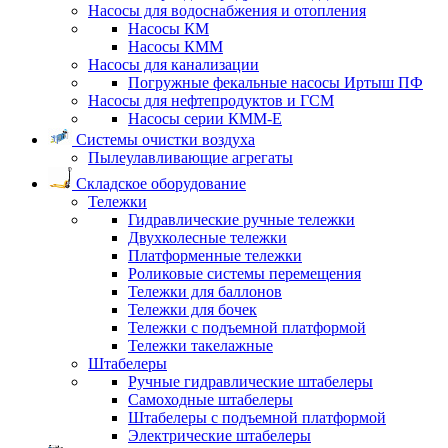
Насосы для водоснабжения и отопления
Насосы КМ
Насосы КММ
Насосы для канализации
Погружные фекальные насосы Иртыш ПФ
Насосы для нефтепродуктов и ГСМ
Насосы серии КММ-Е
Системы очистки воздуха
Пылеулавливающие агрегаты
Складское оборудование
Тележки
Гидравлические ручные тележки
Двухколесные тележки
Платформенные тележки
Роликовые системы перемещения
Тележки для баллонов
Тележки для бочек
Тележки с подъемной платформой
Тележки такелажные
Штабелеры
Ручные гидравлические штабелеры
Самоходные штабелеры
Штабелеры с подъемной платформой
Электрические штабелеры