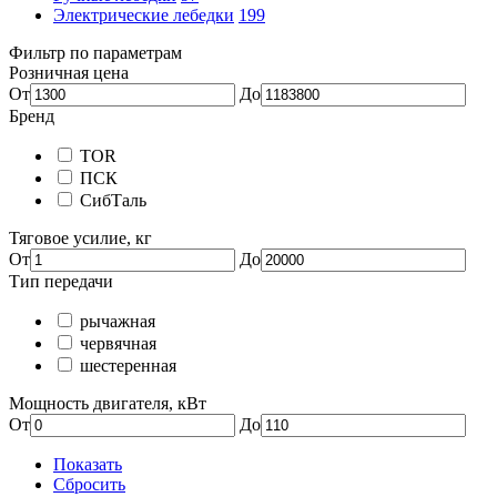
Электрические лебедки
199
Фильтр по параметрам
Розничная цена
От
До
Бренд
TOR
ПСК
СибТаль
Тяговое усилие, кг
От
До
Тип передачи
рычажная
червячная
шестеренная
Мощность двигателя, кВт
От
До
Показать
Сбросить