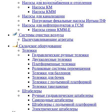
Насосы для водоснабжения и отопления
Насосы КМ
Насосы КММ
Насосы для канализации
Погружные фекальные насосы Иртыш ПФ
Насосы для нефтепродуктов и ГСМ
Насосы серии КММ-Е
Системы очистки воздуха
Пылеулавливающие агрегаты
Складское оборудование
Тележки
Гидравлические ручные тележки
Двухколесные тележки
Платформенные тележки
Роликовые системы перемещения
Тележки для баллонов
Тележки для бочек
Тележки с подъемной платформой
Тележки такелажные
Штабелеры
Ручные гидравлические штабелеры
Самоходные штабелеры
Штабелеры с подъемной платформой
Электрические штабелеры