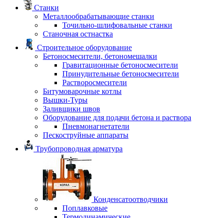
Станки
Металлообрабатывающие станки
Точильно-шлифовальные станки
Станочная остнастка
Строительное оборудование
Бетоносмесители, бетономешалки
Гравитационные бетоносмесители
Принудительные бетоносмесители
Растворосмесители
Битумоварочные котлы
Вышки-Туры
Заливщики швов
Оборудование для подачи бетона и раствора
Пневмонагнетатели
Пескоструйные аппараты
Трубопроводная арматура
Конденсатоотводчики
Поплавковые
Термодинамические