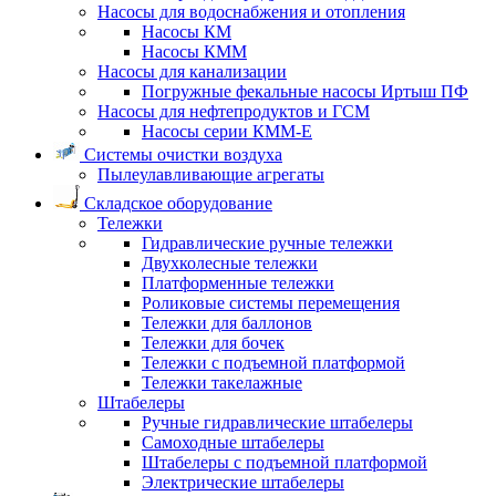
Насосы для водоснабжения и отопления
Насосы КМ
Насосы КММ
Насосы для канализации
Погружные фекальные насосы Иртыш ПФ
Насосы для нефтепродуктов и ГСМ
Насосы серии КММ-Е
Системы очистки воздуха
Пылеулавливающие агрегаты
Складское оборудование
Тележки
Гидравлические ручные тележки
Двухколесные тележки
Платформенные тележки
Роликовые системы перемещения
Тележки для баллонов
Тележки для бочек
Тележки с подъемной платформой
Тележки такелажные
Штабелеры
Ручные гидравлические штабелеры
Самоходные штабелеры
Штабелеры с подъемной платформой
Электрические штабелеры