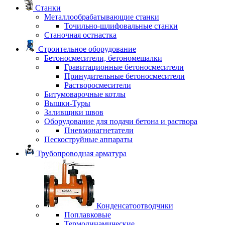
Станки
Металлообрабатывающие станки
Точильно-шлифовальные станки
Станочная остнастка
Строительное оборудование
Бетоносмесители, бетономешалки
Гравитационные бетоносмесители
Принудительные бетоносмесители
Растворосмесители
Битумоварочные котлы
Вышки-Туры
Заливщики швов
Оборудование для подачи бетона и раствора
Пневмонагнетатели
Пескоструйные аппараты
Трубопроводная арматура
Конденсатоотводчики
Поплавковые
Термодинамические