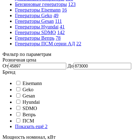
Бензиновые генераторы
123
Генераторы Eisemann
16
Генераторы Geko
49
Генераторы Gesan
111
Генераторы Hyundai
41
Генераторы SDMO
142
Генераторы Вепрь
78
Генераторы ПСМ серии АД
22
Фильтр по параметрам
Розничная цена
От
До
Бренд
Eisemann
Geko
Gesan
Hyundai
SDMO
Вепрь
ПСМ
Показать ещё 2
Мощность номинал, кВт