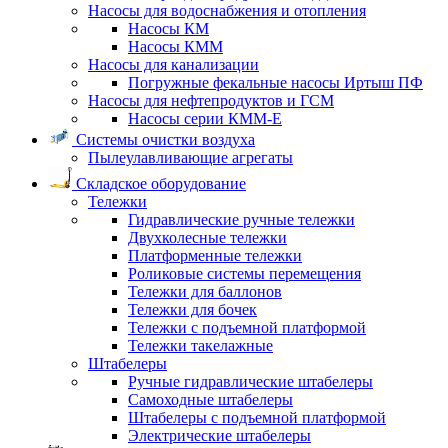
Насосы для водоснабжения и отопления
Насосы КМ
Насосы КММ
Насосы для канализации
Погружные фекальные насосы Иртыш ПФ
Насосы для нефтепродуктов и ГСМ
Насосы серии КММ-Е
Системы очистки воздуха
Пылеулавливающие агрегаты
Складское оборудование
Тележки
Гидравлические ручные тележки
Двухколесные тележки
Платформенные тележки
Роликовые системы перемещения
Тележки для баллонов
Тележки для бочек
Тележки с подъемной платформой
Тележки такелажные
Штабелеры
Ручные гидравлические штабелеры
Самоходные штабелеры
Штабелеры с подъемной платформой
Электрические штабелеры