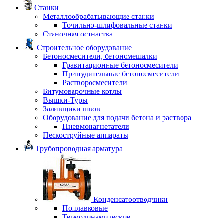
Станки
Металлообрабатывающие станки
Точильно-шлифовальные станки
Станочная остнастка
Строительное оборудование
Бетоносмесители, бетономешалки
Гравитационные бетоносмесители
Принудительные бетоносмесители
Растворосмесители
Битумоварочные котлы
Вышки-Туры
Заливщики швов
Оборудование для подачи бетона и раствора
Пневмонагнетатели
Пескоструйные аппараты
Трубопроводная арматура
Конденсатоотводчики
Поплавковые
Термодинамические