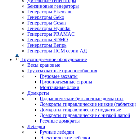
Дизельные генераторы
Бензиновые генераторы
Генераторы Eisemann
Генераторы Geko
Генераторы Gesan
Генераторы Hyundai
Генераторы PRAMAC
Генераторы SDMO
Генераторы Вепрь
Генераторы ПСМ серии АД
Грузоподъемное оборудование
Весы крановые
Грузозахватные приспособления
Грузовые захваты
Грузоподъемные стропы
Монтажные блоки
Домкраты
Гидравлические бутылочные домкраты
Домкраты гидравлические низкие (таблетки)
Домкраты гидравлические подкатные
Домкраты гидравлические с низкой лапой
Реечные домкраты
Лебедки
Ручные лебедки
Электрические лебедки