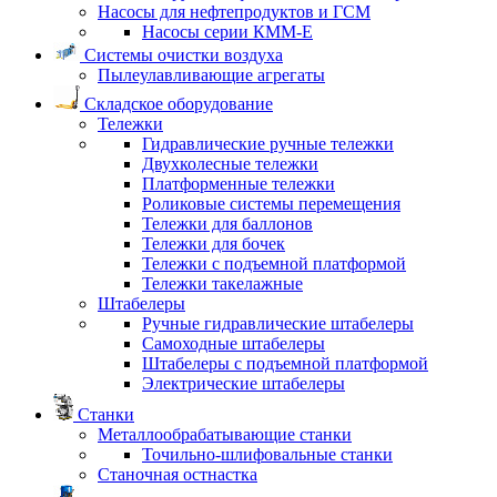
Насосы для нефтепродуктов и ГСМ
Насосы серии КММ-Е
Системы очистки воздуха
Пылеулавливающие агрегаты
Складское оборудование
Тележки
Гидравлические ручные тележки
Двухколесные тележки
Платформенные тележки
Роликовые системы перемещения
Тележки для баллонов
Тележки для бочек
Тележки с подъемной платформой
Тележки такелажные
Штабелеры
Ручные гидравлические штабелеры
Самоходные штабелеры
Штабелеры с подъемной платформой
Электрические штабелеры
Станки
Металлообрабатывающие станки
Точильно-шлифовальные станки
Станочная остнастка