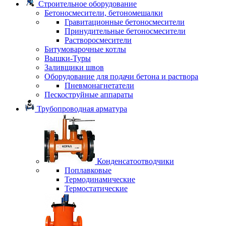
Строительное оборудование
Бетоносмесители, бетономешалки
Гравитационные бетоносмесители
Принудительные бетоносмесители
Растворосмесители
Битумоварочные котлы
Вышки-Туры
Заливщики швов
Оборудование для подачи бетона и раствора
Пневмонагнетатели
Пескоструйные аппараты
Трубопроводная арматура
Конденсатоотводчики
Поплавковые
Термодинамические
Термостатические