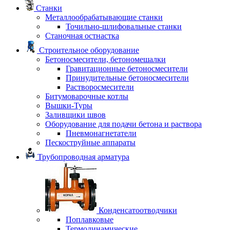
Станки
Металлообрабатывающие станки
Точильно-шлифовальные станки
Станочная остнастка
Строительное оборудование
Бетоносмесители, бетономешалки
Гравитационные бетоносмесители
Принудительные бетоносмесители
Растворосмесители
Битумоварочные котлы
Вышки-Туры
Заливщики швов
Оборудование для подачи бетона и раствора
Пневмонагнетатели
Пескоструйные аппараты
Трубопроводная арматура
Конденсатоотводчики
Поплавковые
Термодинамические