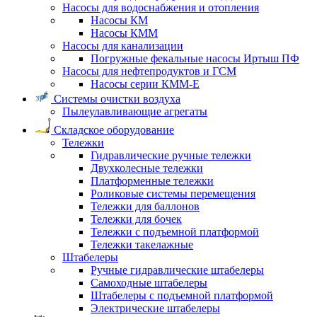
Насосы для водоснабжения и отопления
Насосы КМ
Насосы КММ
Насосы для канализации
Погружные фекальные насосы Иртыш ПФ
Насосы для нефтепродуктов и ГСМ
Насосы серии КММ-Е
Системы очистки воздуха
Пылеулавливающие агрегаты
Складское оборудование
Тележки
Гидравлические ручные тележки
Двухколесные тележки
Платформенные тележки
Роликовые системы перемещения
Тележки для баллонов
Тележки для бочек
Тележки с подъемной платформой
Тележки такелажные
Штабелеры
Ручные гидравлические штабелеры
Самоходные штабелеры
Штабелеры с подъемной платформой
Электрические штабелеры