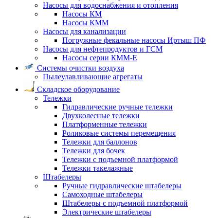
Насосы для водоснабжения и отопления
Насосы КМ
Насосы КММ
Насосы для канализации
Погружные фекальные насосы Иртыш ПФ
Насосы для нефтепродуктов и ГСМ
Насосы серии КММ-Е
Системы очистки воздуха
Пылеулавливающие агрегаты
Складское оборудование
Тележки
Гидравлические ручные тележки
Двухколесные тележки
Платформенные тележки
Роликовые системы перемещения
Тележки для баллонов
Тележки для бочек
Тележки с подъемной платформой
Тележки такелажные
Штабелеры
Ручные гидравлические штабелеры
Самоходные штабелеры
Штабелеры с подъемной платформой
Электрические штабелеры