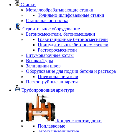
Станки
Металлообрабатывающие станки
Точильно-шлифовальные станки
Станочная остнастка
Строительное оборудование
Бетоносмесители, бетономешалки
Гравитационные бетоносмесители
Принудительные бетоносмесители
Растворосмесители
Битумоварочные котлы
Вышки-Туры
Заливщики швов
Оборудование для подачи бетона и раствора
Пневмонагнетатели
Пескоструйные аппараты
Трубопроводная арматура
Конденсатоотводчики
Поплавковые
Термодинамические