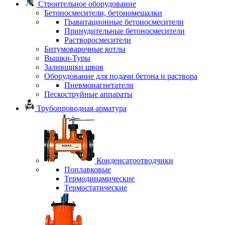
Строительное оборудование
Бетоносмесители, бетономешалки
Гравитационные бетоносмесители
Принудительные бетоносмесители
Растворосмесители
Битумоварочные котлы
Вышки-Туры
Заливщики швов
Оборудование для подачи бетона и раствора
Пневмонагнетатели
Пескоструйные аппараты
Трубопроводная арматура
Конденсатоотводчики
Поплавковые
Термодинамические
Термостатические