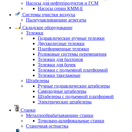
Насосы для нефтепродуктов и ГСМ
Насосы серии КММ-Е
Системы очистки воздуха
Пылеулавливающие агрегаты
Складское оборудование
Тележки
Гидравлические ручные тележки
Двухколесные тележки
Платформенные тележки
Роликовые системы перемещения
Тележки для баллонов
Тележки для бочек
Тележки с подъемной платформой
Тележки такелажные
Штабелеры
Ручные гидравлические штабелеры
Самоходные штабелеры
Штабелеры с подъемной платформой
Электрические штабелеры
Станки
Металлообрабатывающие станки
Точильно-шлифовальные станки
Станочная остнастка