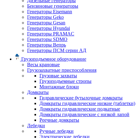
Дизельные генераторы
Бензиновые генераторы
Генераторы Eisemann
Генераторы Geko
Генераторы Gesan
Генераторы Hyundai
Генераторы PRAMAC
Генераторы SDMO
Генераторы Вепрь
Генераторы ПСМ серии АД
Грузоподъемное оборудование
Весы крановые
Грузозахватные приспособления
Грузовые захваты
Грузоподъемные стропы
Монтажные блоки
Домкраты
Гидравлические бутылочные домкраты
Домкраты гидравлические низкие (таблетки)
Домкраты гидравлические подкатные
Домкраты гидравлические с низкой лапой
Реечные домкраты
Лебедки
Ручные лебедки
Электрические лебедки