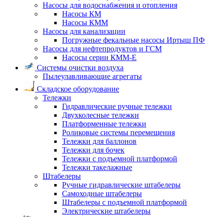
Насосы для водоснабжения и отопления
Насосы КМ
Насосы КММ
Насосы для канализации
Погружные фекальные насосы Иртыш ПФ
Насосы для нефтепродуктов и ГСМ
Насосы серии КММ-Е
Системы очистки воздуха
Пылеулавливающие агрегаты
Складское оборудование
Тележки
Гидравлические ручные тележки
Двухколесные тележки
Платформенные тележки
Роликовые системы перемещения
Тележки для баллонов
Тележки для бочек
Тележки с подъемной платформой
Тележки такелажные
Штабелеры
Ручные гидравлические штабелеры
Самоходные штабелеры
Штабелеры с подъемной платформой
Электрические штабелеры