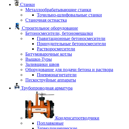
Станки
Металлообрабатывающие станки
Точильно-шлифовальные станки
Станочная остнастка
Строительное оборудование
Бетоносмесители, бетономешалки
Гравитационные бетоносмесители
Принудительные бетоносмесители
Растворосмесители
Битумоварочные котлы
Вышки-Туры
Заливщики швов
Оборудование для подачи бетона и раствора
Пневмонагнетатели
Пескоструйные аппараты
Трубопроводная арматура
Конденсатоотводчики
Поплавковые
Термодинамические