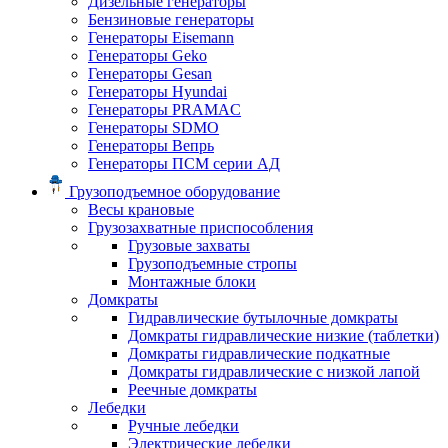
Дизельные генераторы
Бензиновые генераторы
Генераторы Eisemann
Генераторы Geko
Генераторы Gesan
Генераторы Hyundai
Генераторы PRAMAC
Генераторы SDMO
Генераторы Вепрь
Генераторы ПСМ серии АД
Грузоподъемное оборудование
Весы крановые
Грузозахватные приспособления
Грузовые захваты
Грузоподъемные стропы
Монтажные блоки
Домкраты
Гидравлические бутылочные домкраты
Домкраты гидравлические низкие (таблетки)
Домкраты гидравлические подкатные
Домкраты гидравлические с низкой лапой
Реечные домкраты
Лебедки
Ручные лебедки
Электрические лебедки