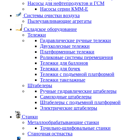
Насосы для нефтепродуктов и ГСМ
Насосы серии КММ-Е
Системы очистки воздуха
Пылеулавливающие агрегаты
Складское оборудование
Тележки
Гидравлические ручные тележки
Двухколесные тележки
Платформенные тележки
Роликовые системы перемещения
Тележки для баллонов
Тележки для бочек
Тележки с подъемной платформой
Тележки такелажные
Штабелеры
Ручные гидравлические штабелеры
Самоходные штабелеры
Штабелеры с подъемной платформой
Электрические штабелеры
Станки
Металлообрабатывающие станки
Точильно-шлифовальные станки
Станочная остнастка