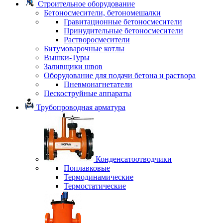
Строительное оборудование
Бетоносмесители, бетономешалки
Гравитационные бетоносмесители
Принудительные бетоносмесители
Растворосмесители
Битумоварочные котлы
Вышки-Туры
Заливщики швов
Оборудование для подачи бетона и раствора
Пневмонагнетатели
Пескоструйные аппараты
Трубопроводная арматура
Конденсатоотводчики
Поплавковые
Термодинамические
Термостатические