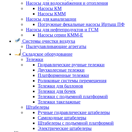
Насосы для водоснабжения и отопления
Насосы КМ
Насосы КММ
Насосы для канализации
Погружные фекальные насосы Иртыш ПФ
Насосы для нефтепродуктов и ГСМ
Насосы серии КММ-Е
Системы очистки воздуха
Пылеулавливающие агрегаты
Складское оборудование
Тележки
Гидравлические ручные тележки
Двухколесные тележки
Платформенные тележки
Роликовые системы перемещения
Тележки для баллонов
Тележки для бочек
Тележки с подъемной платформой
Тележки такелажные
Штабелеры
Ручные гидравлические штабелеры
Самоходные штабелеры
Штабелеры с подъемной платформой
Электрические штабелеры