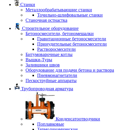
Станки
Металлообрабатывающие станки
Точильно-шлифовальные станки
Станочная остнастка
Строительное оборудование
Бетоносмесители, бетономешалки
Гравитационные бетоносмесители
Принудительные бетоносмесители
Растворосмесители
Битумоварочные котлы
Вышки-Туры
Заливщики швов
Оборудование для подачи бетона и раствора
Пневмонагнетатели
Пескоструйные аппараты
Трубопроводная арматура
Конденсатоотводчики
Поплавковые
Термодинамические