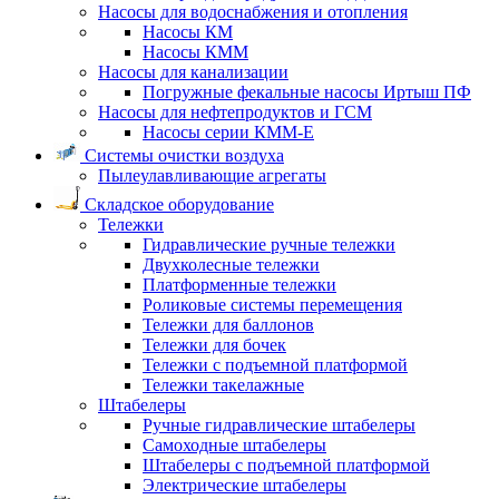
Насосы для водоснабжения и отопления
Насосы КМ
Насосы КММ
Насосы для канализации
Погружные фекальные насосы Иртыш ПФ
Насосы для нефтепродуктов и ГСМ
Насосы серии КММ-Е
Системы очистки воздуха
Пылеулавливающие агрегаты
Складское оборудование
Тележки
Гидравлические ручные тележки
Двухколесные тележки
Платформенные тележки
Роликовые системы перемещения
Тележки для баллонов
Тележки для бочек
Тележки с подъемной платформой
Тележки такелажные
Штабелеры
Ручные гидравлические штабелеры
Самоходные штабелеры
Штабелеры с подъемной платформой
Электрические штабелеры