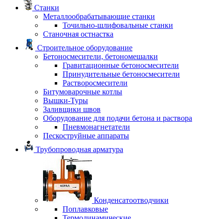
Станки
Металлообрабатывающие станки
Точильно-шлифовальные станки
Станочная остнастка
Строительное оборудование
Бетоносмесители, бетономешалки
Гравитационные бетоносмесители
Принудительные бетоносмесители
Растворосмесители
Битумоварочные котлы
Вышки-Туры
Заливщики швов
Оборудование для подачи бетона и раствора
Пневмонагнетатели
Пескоструйные аппараты
Трубопроводная арматура
Конденсатоотводчики
Поплавковые
Термодинамические