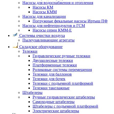
Насосы для водоснабжения и отопления
Насосы КМ
Насосы КММ
Насосы для канализации
Погружные фекальные насосы Иртыш ПФ
Насосы для нефтепродуктов и ГСМ
Насосы серии КММ-Е
Системы очистки воздуха
Пылеулавливающие агрегаты
Складское оборудование
Тележки
Гидравлические ручные тележки
Двухколесные тележки
Платформенные тележки
Роликовые системы перемещения
Тележки для баллонов
Тележки для бочек
Тележки с подъемной платформой
Тележки такелажные
Штабелеры
Ручные гидравлические штабелеры
Самоходные штабелеры
Штабелеры с подъемной платформой
Электрические штабелеры