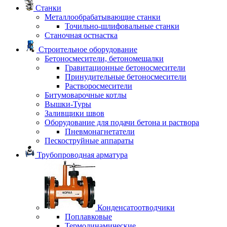
Станки
Металлообрабатывающие станки
Точильно-шлифовальные станки
Станочная остнастка
Строительное оборудование
Бетоносмесители, бетономешалки
Гравитационные бетоносмесители
Принудительные бетоносмесители
Растворосмесители
Битумоварочные котлы
Вышки-Туры
Заливщики швов
Оборудование для подачи бетона и раствора
Пневмонагнетатели
Пескоструйные аппараты
Трубопроводная арматура
Конденсатоотводчики
Поплавковые
Термодинамические