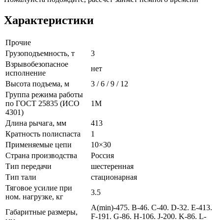
Характеристики
Прочие
Грузоподъемность, т
3
Взрывобезопасное
нет
исполнение
Высота подъема, м
3 / 6 / 9 / 12
Группа режима работы
по ГОСТ 25835 (ИСО
1М
4301)
Длина рычага, мм
413
Кратность полиспаста
1
Применяемые цепи
10×30
Страна производства
Россия
Тип передачи
шестеренная
Тип тали
стационарная
Тяговое усилие при
3.5
ном. нагрузке, кг
A(min)-475. B-46. C-40. D-32. E-413.
Габаритные размеры,
F-191. G-86. H-106. J-200. K-86. L-