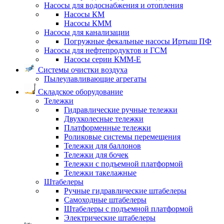
Насосы для водоснабжения и отопления
Насосы КМ
Насосы КММ
Насосы для канализации
Погружные фекальные насосы Иртыш ПФ
Насосы для нефтепродуктов и ГСМ
Насосы серии КММ-Е
Системы очистки воздуха
Пылеулавливающие агрегаты
Складское оборудование
Тележки
Гидравлические ручные тележки
Двухколесные тележки
Платформенные тележки
Роликовые системы перемещения
Тележки для баллонов
Тележки для бочек
Тележки с подъемной платформой
Тележки такелажные
Штабелеры
Ручные гидравлические штабелеры
Самоходные штабелеры
Штабелеры с подъемной платформой
Электрические штабелеры