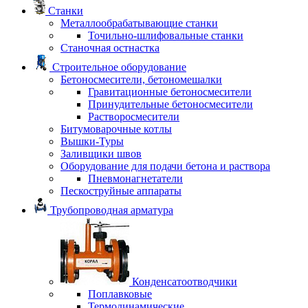
Станки
Металлообрабатывающие станки
Точильно-шлифовальные станки
Станочная остнастка
Строительное оборудование
Бетоносмесители, бетономешалки
Гравитационные бетоносмесители
Принудительные бетоносмесители
Растворосмесители
Битумоварочные котлы
Вышки-Туры
Заливщики швов
Оборудование для подачи бетона и раствора
Пневмонагнетатели
Пескоструйные аппараты
Трубопроводная арматура
Конденсатоотводчики
Поплавковые
Термодинамические