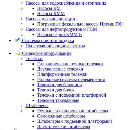
Насосы для водоснабжения и отопления
Насосы КМ
Насосы КММ
Насосы для канализации
Погружные фекальные насосы Иртыш ПФ
Насосы для нефтепродуктов и ГСМ
Насосы серии КММ-Е
Системы очистки воздуха
Пылеулавливающие агрегаты
Складское оборудование
Тележки
Гидравлические ручные тележки
Двухколесные тележки
Платформенные тележки
Роликовые системы перемещения
Тележки для баллонов
Тележки для бочек
Тележки с подъемной платформой
Тележки такелажные
Штабелеры
Ручные гидравлические штабелеры
Самоходные штабелеры
Штабелеры с подъемной платформой
Электрические штабелеры