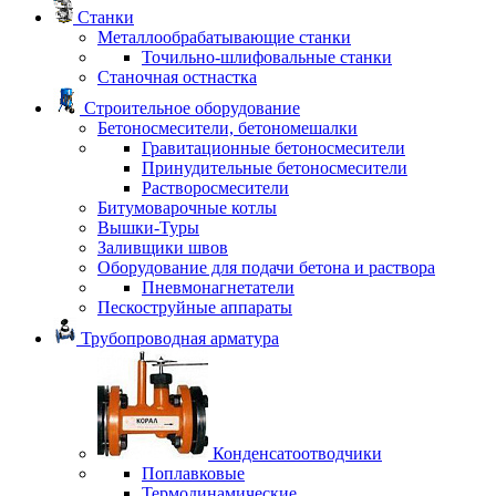
Станки
Металлообрабатывающие станки
Точильно-шлифовальные станки
Станочная остнастка
Строительное оборудование
Бетоносмесители, бетономешалки
Гравитационные бетоносмесители
Принудительные бетоносмесители
Растворосмесители
Битумоварочные котлы
Вышки-Туры
Заливщики швов
Оборудование для подачи бетона и раствора
Пневмонагнетатели
Пескоструйные аппараты
Трубопроводная арматура
Конденсатоотводчики
Поплавковые
Термодинамические