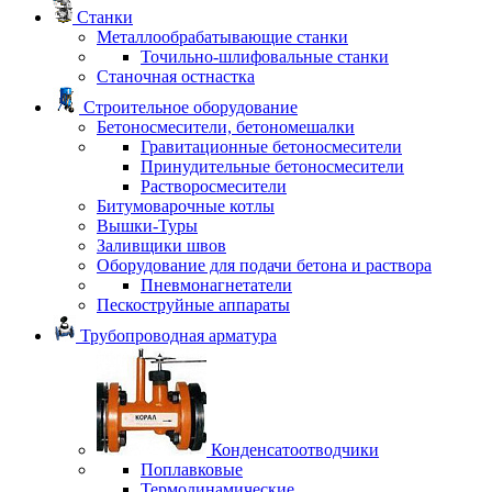
Станки
Металлообрабатывающие станки
Точильно-шлифовальные станки
Станочная остнастка
Строительное оборудование
Бетоносмесители, бетономешалки
Гравитационные бетоносмесители
Принудительные бетоносмесители
Растворосмесители
Битумоварочные котлы
Вышки-Туры
Заливщики швов
Оборудование для подачи бетона и раствора
Пневмонагнетатели
Пескоструйные аппараты
Трубопроводная арматура
Конденсатоотводчики
Поплавковые
Термодинамические