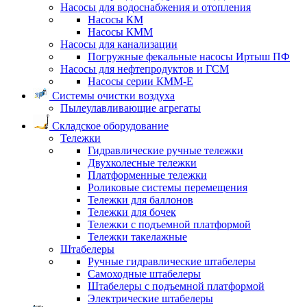
Насосы для водоснабжения и отопления
Насосы КМ
Насосы КММ
Насосы для канализации
Погружные фекальные насосы Иртыш ПФ
Насосы для нефтепродуктов и ГСМ
Насосы серии КММ-Е
Системы очистки воздуха
Пылеулавливающие агрегаты
Складское оборудование
Тележки
Гидравлические ручные тележки
Двухколесные тележки
Платформенные тележки
Роликовые системы перемещения
Тележки для баллонов
Тележки для бочек
Тележки с подъемной платформой
Тележки такелажные
Штабелеры
Ручные гидравлические штабелеры
Самоходные штабелеры
Штабелеры с подъемной платформой
Электрические штабелеры