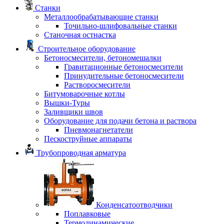
Станки
Металлообрабатывающие станки
Точильно-шлифовальные станки
Станочная остнастка
Строительное оборудование
Бетоносмесители, бетономешалки
Гравитационные бетоносмесители
Принудительные бетоносмесители
Растворосмесители
Битумоварочные котлы
Вышки-Туры
Заливщики швов
Оборудование для подачи бетона и раствора
Пневмонагнетатели
Пескоструйные аппараты
Трубопроводная арматура
Конденсатоотводчики
Поплавковые
Термодинамические