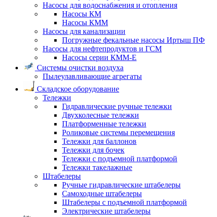
Насосы для водоснабжения и отопления
Насосы КМ
Насосы КММ
Насосы для канализации
Погружные фекальные насосы Иртыш ПФ
Насосы для нефтепродуктов и ГСМ
Насосы серии КММ-Е
Системы очистки воздуха
Пылеулавливающие агрегаты
Складское оборудование
Тележки
Гидравлические ручные тележки
Двухколесные тележки
Платформенные тележки
Роликовые системы перемещения
Тележки для баллонов
Тележки для бочек
Тележки с подъемной платформой
Тележки такелажные
Штабелеры
Ручные гидравлические штабелеры
Самоходные штабелеры
Штабелеры с подъемной платформой
Электрические штабелеры