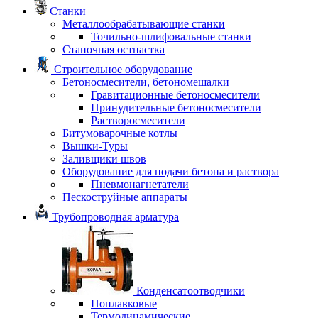
Станки
Металлообрабатывающие станки
Точильно-шлифовальные станки
Станочная остнастка
Строительное оборудование
Бетоносмесители, бетономешалки
Гравитационные бетоносмесители
Принудительные бетоносмесители
Растворосмесители
Битумоварочные котлы
Вышки-Туры
Заливщики швов
Оборудование для подачи бетона и раствора
Пневмонагнетатели
Пескоструйные аппараты
Трубопроводная арматура
Конденсатоотводчики
Поплавковые
Термодинамические