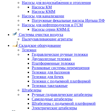
Насосы для водоснабжения и отопления
Насосы КМ
Насосы КММ
Насосы для канализации
Погружные фекальные насосы Иртыш ПФ
Насосы для нефтепродуктов и ГСМ
Насосы серии КММ-Е
Системы очистки воздуха
Пылеулавливающие агрегаты
Складское оборудование
Тележки
Гидравлические ручные тележки
Двухколесные тележки
Платформенные тележки
Роликовые системы перемещения
Тележки для баллонов
Тележки для бочек
Тележки с подъемной платформой
Тележки такелажные
Штабелеры
Ручные гидравлические штабелеры
Самоходные штабелеры
Штабелеры с подъемной платформой
Электрические штабелеры