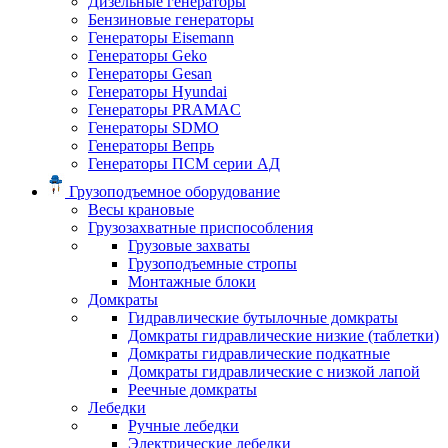
Дизельные генераторы
Бензиновые генераторы
Генераторы Eisemann
Генераторы Geko
Генераторы Gesan
Генераторы Hyundai
Генераторы PRAMAC
Генераторы SDMO
Генераторы Вепрь
Генераторы ПСМ серии АД
Грузоподъемное оборудование
Весы крановые
Грузозахватные приспособления
Грузовые захваты
Грузоподъемные стропы
Монтажные блоки
Домкраты
Гидравлические бутылочные домкраты
Домкраты гидравлические низкие (таблетки)
Домкраты гидравлические подкатные
Домкраты гидравлические с низкой лапой
Реечные домкраты
Лебедки
Ручные лебедки
Электрические лебедки