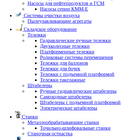
Насосы для нефтепродуктов и ГСМ
Насосы серии КММ-Е
Системы очистки воздуха
Пылеулавливающие агрегаты
Складское оборудование
Тележки
Гидравлические ручные тележки
Двухколесные тележки
Платформенные тележки
Роликовые системы перемещения
Тележки для баллонов
Тележки для бочек
Тележки с подъемной платформой
Тележки такелажные
Штабелеры
Ручные гидравлические штабелеры
Самоходные штабелеры
Штабелеры с подъемной платформой
Электрические штабелеры
Станки
Металлообрабатывающие станки
Точильно-шлифовальные станки
Станочная остнастка