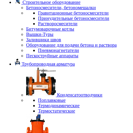
Строительное оборудование
Бетоносмесители, бетономешалки
Гравитационные бетоносмесители
Принудительные бетоносмесители
Растворосмесители
Битумоварочные котлы
Вышки-Туры
Заливщики швов
Оборудование для подачи бетона и раствора
Пневмонагнетатели
Пескоструйные аппараты
Трубопроводная арматура
Конденсатоотводчики
Поплавковые
Термодинамические
Термостатические