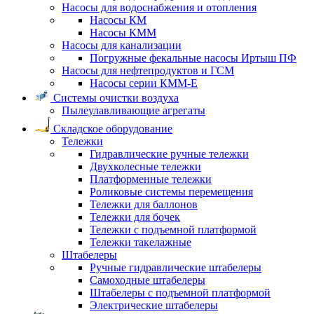
Насосы для водоснабжения и отопления
Насосы КМ
Насосы КММ
Насосы для канализации
Погружные фекальные насосы Иртыш ПФ
Насосы для нефтепродуктов и ГСМ
Насосы серии КММ-Е
Системы очистки воздуха
Пылеулавливающие агрегаты
Складское оборудование
Тележки
Гидравлические ручные тележки
Двухколесные тележки
Платформенные тележки
Роликовые системы перемещения
Тележки для баллонов
Тележки для бочек
Тележки с подъемной платформой
Тележки такелажные
Штабелеры
Ручные гидравлические штабелеры
Самоходные штабелеры
Штабелеры с подъемной платформой
Электрические штабелеры