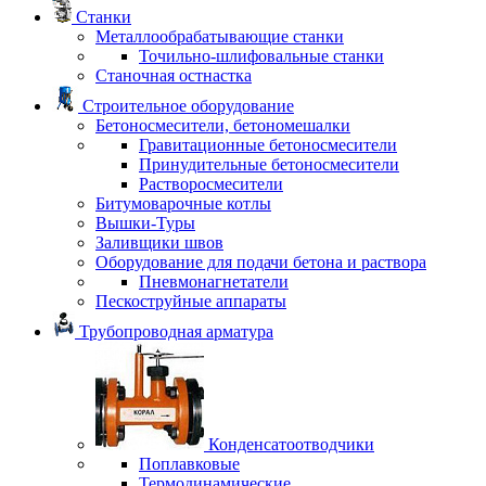
Станки
Металлообрабатывающие станки
Точильно-шлифовальные станки
Станочная остнастка
Строительное оборудование
Бетоносмесители, бетономешалки
Гравитационные бетоносмесители
Принудительные бетоносмесители
Растворосмесители
Битумоварочные котлы
Вышки-Туры
Заливщики швов
Оборудование для подачи бетона и раствора
Пневмонагнетатели
Пескоструйные аппараты
Трубопроводная арматура
Конденсатоотводчики
Поплавковые
Термодинамические