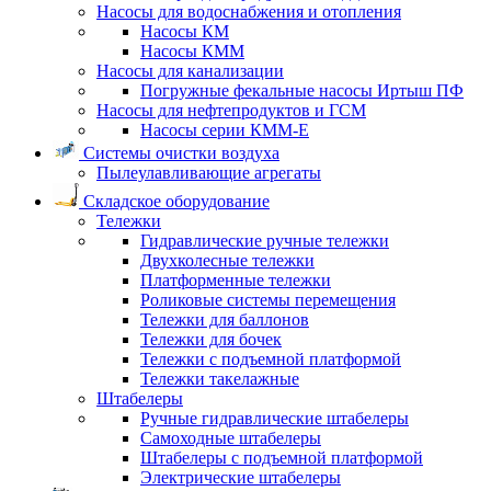
Насосы для водоснабжения и отопления
Насосы КМ
Насосы КММ
Насосы для канализации
Погружные фекальные насосы Иртыш ПФ
Насосы для нефтепродуктов и ГСМ
Насосы серии КММ-Е
Системы очистки воздуха
Пылеулавливающие агрегаты
Складское оборудование
Тележки
Гидравлические ручные тележки
Двухколесные тележки
Платформенные тележки
Роликовые системы перемещения
Тележки для баллонов
Тележки для бочек
Тележки с подъемной платформой
Тележки такелажные
Штабелеры
Ручные гидравлические штабелеры
Самоходные штабелеры
Штабелеры с подъемной платформой
Электрические штабелеры