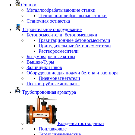
Станки
Металлообрабатывающие станки
Точильно-шлифовальные станки
Станочная остнастка
Строительное оборудование
Бетоносмесители, бетономешалки
Гравитационные бетоносмесители
Принудительные бетоносмесители
Растворосмесители
Битумоварочные котлы
Вышки-Туры
Заливщики швов
Оборудование для подачи бетона и раствора
Пневмонагнетатели
Пескоструйные аппараты
Трубопроводная арматура
Конденсатоотводчики
Поплавковые
Термодинамические