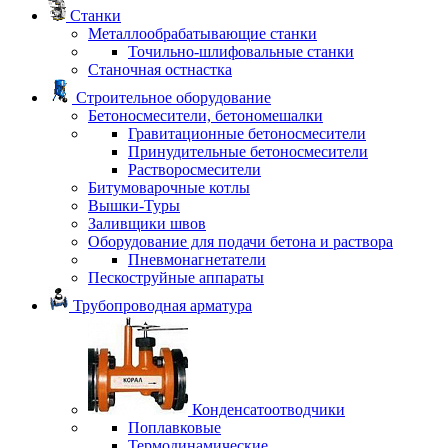
Станки
Металлообрабатывающие станки
Точильно-шлифовальные станки
Станочная остнастка
Строительное оборудование
Бетоносмесители, бетономешалки
Гравитационные бетоносмесители
Принудительные бетоносмесители
Растворосмесители
Битумоварочные котлы
Вышки-Туры
Заливщики швов
Оборудование для подачи бетона и раствора
Пневмонагнетатели
Пескоструйные аппараты
Трубопроводная арматура
Конденсатоотводчики
Поплавковые
Термодинамические