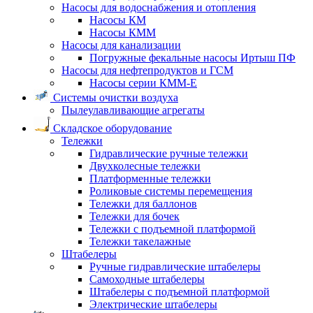
Насосы для водоснабжения и отопления
Насосы КМ
Насосы КММ
Насосы для канализации
Погружные фекальные насосы Иртыш ПФ
Насосы для нефтепродуктов и ГСМ
Насосы серии КММ-Е
Системы очистки воздуха
Пылеулавливающие агрегаты
Складское оборудование
Тележки
Гидравлические ручные тележки
Двухколесные тележки
Платформенные тележки
Роликовые системы перемещения
Тележки для баллонов
Тележки для бочек
Тележки с подъемной платформой
Тележки такелажные
Штабелеры
Ручные гидравлические штабелеры
Самоходные штабелеры
Штабелеры с подъемной платформой
Электрические штабелеры