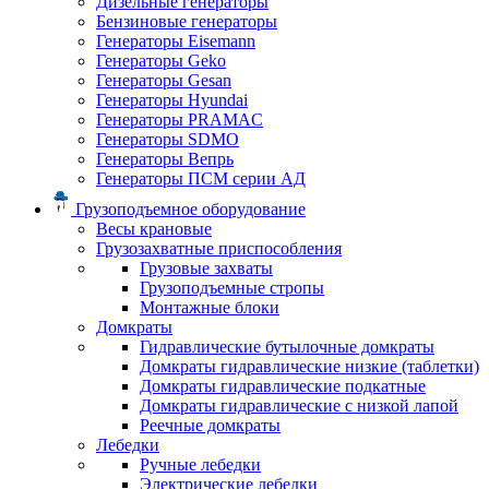
Дизельные генераторы
Бензиновые генераторы
Генераторы Eisemann
Генераторы Geko
Генераторы Gesan
Генераторы Hyundai
Генераторы PRAMAC
Генераторы SDMO
Генераторы Вепрь
Генераторы ПСМ серии АД
Грузоподъемное оборудование
Весы крановые
Грузозахватные приспособления
Грузовые захваты
Грузоподъемные стропы
Монтажные блоки
Домкраты
Гидравлические бутылочные домкраты
Домкраты гидравлические низкие (таблетки)
Домкраты гидравлические подкатные
Домкраты гидравлические с низкой лапой
Реечные домкраты
Лебедки
Ручные лебедки
Электрические лебедки