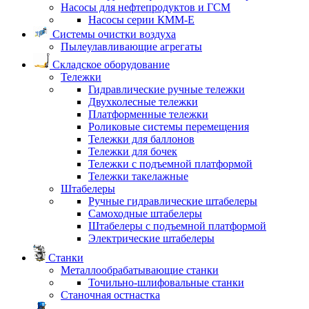
Насосы для нефтепродуктов и ГСМ
Насосы серии КММ-Е
Системы очистки воздуха
Пылеулавливающие агрегаты
Складское оборудование
Тележки
Гидравлические ручные тележки
Двухколесные тележки
Платформенные тележки
Роликовые системы перемещения
Тележки для баллонов
Тележки для бочек
Тележки с подъемной платформой
Тележки такелажные
Штабелеры
Ручные гидравлические штабелеры
Самоходные штабелеры
Штабелеры с подъемной платформой
Электрические штабелеры
Станки
Металлообрабатывающие станки
Точильно-шлифовальные станки
Станочная остнастка