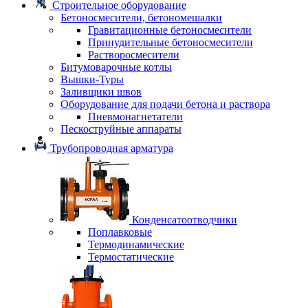
Строительное оборудование
Бетоносмесители, бетономешалки
Гравитационные бетоносмесители
Принудительные бетоносмесители
Растворосмесители
Битумоварочные котлы
Вышки-Туры
Заливщики швов
Оборудование для подачи бетона и раствора
Пневмонагнетатели
Пескоструйные аппараты
Трубопроводная арматура
Конденсатоотводчики
Поплавковые
Термодинамические
Термостатические