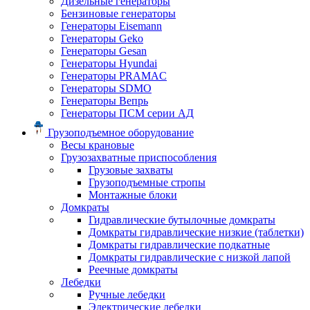
Дизельные генераторы
Бензиновые генераторы
Генераторы Eisemann
Генераторы Geko
Генераторы Gesan
Генераторы Hyundai
Генераторы PRAMAC
Генераторы SDMO
Генераторы Вепрь
Генераторы ПСМ серии АД
Грузоподъемное оборудование
Весы крановые
Грузозахватные приспособления
Грузовые захваты
Грузоподъемные стропы
Монтажные блоки
Домкраты
Гидравлические бутылочные домкраты
Домкраты гидравлические низкие (таблетки)
Домкраты гидравлические подкатные
Домкраты гидравлические с низкой лапой
Реечные домкраты
Лебедки
Ручные лебедки
Электрические лебедки