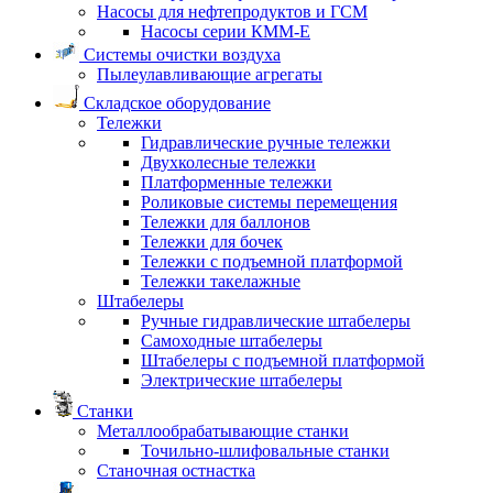
Насосы для нефтепродуктов и ГСМ
Насосы серии КММ-Е
Системы очистки воздуха
Пылеулавливающие агрегаты
Складское оборудование
Тележки
Гидравлические ручные тележки
Двухколесные тележки
Платформенные тележки
Роликовые системы перемещения
Тележки для баллонов
Тележки для бочек
Тележки с подъемной платформой
Тележки такелажные
Штабелеры
Ручные гидравлические штабелеры
Самоходные штабелеры
Штабелеры с подъемной платформой
Электрические штабелеры
Станки
Металлообрабатывающие станки
Точильно-шлифовальные станки
Станочная остнастка