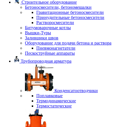
Строительное оборудование
Бетоносмесители, бетономешалки
Гравитационные бетоносмесители
Принудительные бетоносмесители
Растворосмесители
Битумоварочные котлы
Вышки-Туры
Заливщики швов
Оборудование для подачи бетона и раствора
Пневмонагнетатели
Пескоструйные аппараты
Трубопроводная арматура
Конденсатоотводчики
Поплавковые
Термодинамические
Термостатические