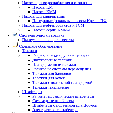
Насосы для водоснабжения и отопления
Насосы КМ
Насосы КММ
Насосы для канализации
Погружные фекальные насосы Иртыш ПФ
Насосы для нефтепродуктов и ГСМ
Насосы серии КММ-Е
Системы очистки воздуха
Пылеулавливающие агрегаты
Складское оборудование
Тележки
Гидравлические ручные тележки
Двухколесные тележки
Платформенные тележки
Роликовые системы перемещения
Тележки для баллонов
Тележки для бочек
Тележки с подъемной платформой
Тележки такелажные
Штабелеры
Ручные гидравлические штабелеры
Самоходные штабелеры
Штабелеры с подъемной платформой
Электрические штабелеры