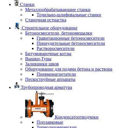
Станки
Металлообрабатывающие станки
Точильно-шлифовальные станки
Станочная остнастка
Строительное оборудование
Бетоносмесители, бетономешалки
Гравитационные бетоносмесители
Принудительные бетоносмесители
Растворосмесители
Битумоварочные котлы
Вышки-Туры
Заливщики швов
Оборудование для подачи бетона и раствора
Пневмонагнетатели
Пескоструйные аппараты
Трубопроводная арматура
Конденсатоотводчики
Поплавковые
Термодинамические