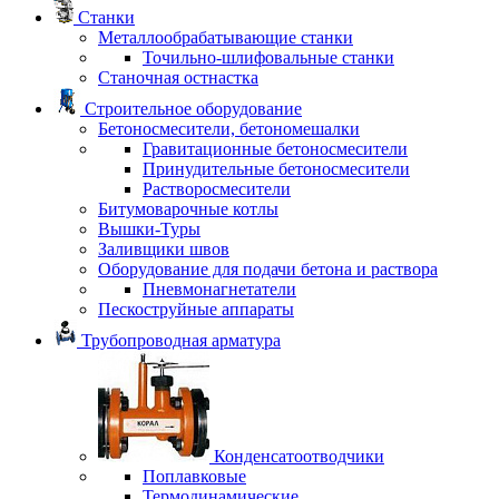
Станки
Металлообрабатывающие станки
Точильно-шлифовальные станки
Станочная остнастка
Строительное оборудование
Бетоносмесители, бетономешалки
Гравитационные бетоносмесители
Принудительные бетоносмесители
Растворосмесители
Битумоварочные котлы
Вышки-Туры
Заливщики швов
Оборудование для подачи бетона и раствора
Пневмонагнетатели
Пескоструйные аппараты
Трубопроводная арматура
Конденсатоотводчики
Поплавковые
Термодинамические