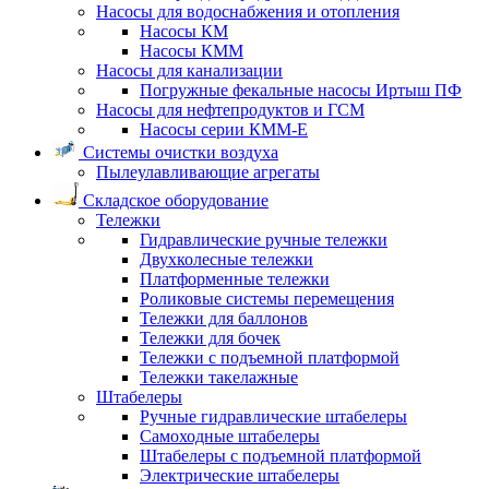
Насосы для водоснабжения и отопления
Насосы КМ
Насосы КММ
Насосы для канализации
Погружные фекальные насосы Иртыш ПФ
Насосы для нефтепродуктов и ГСМ
Насосы серии КММ-Е
Системы очистки воздуха
Пылеулавливающие агрегаты
Складское оборудование
Тележки
Гидравлические ручные тележки
Двухколесные тележки
Платформенные тележки
Роликовые системы перемещения
Тележки для баллонов
Тележки для бочек
Тележки с подъемной платформой
Тележки такелажные
Штабелеры
Ручные гидравлические штабелеры
Самоходные штабелеры
Штабелеры с подъемной платформой
Электрические штабелеры