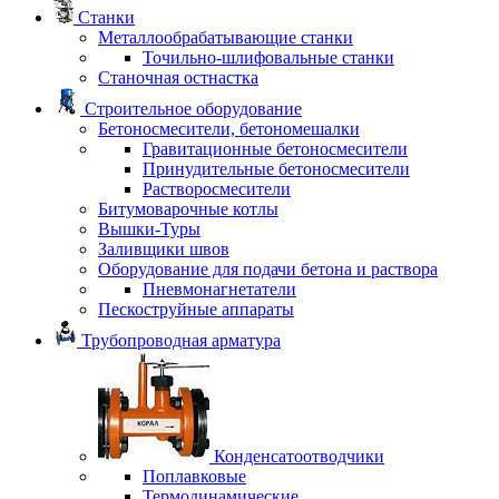
Станки
Металлообрабатывающие станки
Точильно-шлифовальные станки
Станочная остнастка
Строительное оборудование
Бетоносмесители, бетономешалки
Гравитационные бетоносмесители
Принудительные бетоносмесители
Растворосмесители
Битумоварочные котлы
Вышки-Туры
Заливщики швов
Оборудование для подачи бетона и раствора
Пневмонагнетатели
Пескоструйные аппараты
Трубопроводная арматура
Конденсатоотводчики
Поплавковые
Термодинамические