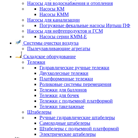
Насосы для водоснабжения и отопления
Насосы КМ
Насосы КММ
Насосы для канализации
Погружные фекальные насосы Иртыш ПФ
Насосы для нефтепродуктов и ГСМ
Насосы серии КММ-Е
Системы очистки воздуха
Пылеулавливающие агрегаты
Складское оборудование
Тележки
Гидравлические ручные тележки
Двухколесные тележки
Платформенные тележки
Роликовые системы перемещения
Тележки для баллонов
Тележки для бочек
Тележки с подъемной платформой
Тележки такелажные
Штабелеры
Ручные гидравлические штабелеры
Самоходные штабелеры
Штабелеры с подъемной платформой
Электрические штабелеры