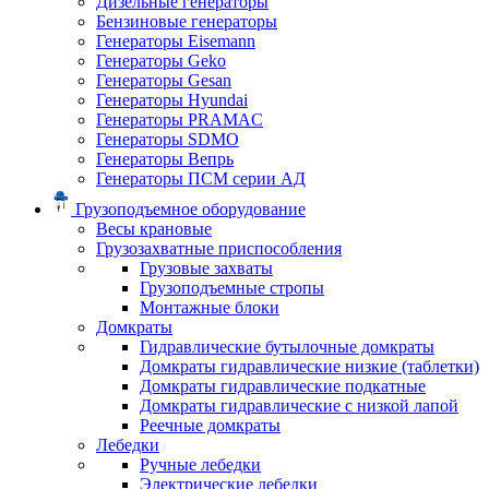
Дизельные генераторы
Бензиновые генераторы
Генераторы Eisemann
Генераторы Geko
Генераторы Gesan
Генераторы Hyundai
Генераторы PRAMAC
Генераторы SDMO
Генераторы Вепрь
Генераторы ПСМ серии АД
Грузоподъемное оборудование
Весы крановые
Грузозахватные приспособления
Грузовые захваты
Грузоподъемные стропы
Монтажные блоки
Домкраты
Гидравлические бутылочные домкраты
Домкраты гидравлические низкие (таблетки)
Домкраты гидравлические подкатные
Домкраты гидравлические с низкой лапой
Реечные домкраты
Лебедки
Ручные лебедки
Электрические лебедки