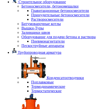
Строительное оборудование
Бетоносмесители, бетономешалки
Гравитационные бетоносмесители
Принудительные бетоносмесители
Растворосмесители
Битумоварочные котлы
Вышки-Туры
Заливщики швов
Оборудование для подачи бетона и раствора
Пневмонагнетатели
Пескоструйные аппараты
Трубопроводная арматура
Конденсатоотводчики
Поплавковые
Термодинамические
Термостатические