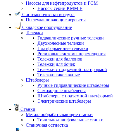
Насосы для нефтепродуктов и ГСМ
Насосы серии КММ-Е
Системы очистки воздуха
Пылеулавливающие агрегаты
Складское оборудование
Тележки
Гидравлические ручные тележки
Двухколесные тележки
Платформенные тележки
Роликовые системы перемещения
Тележки для баллонов
Тележки для бочек
Тележки с подъемной платформой
Тележки такелажные
Штабелеры
Ручные гидравлические штабелеры
Самоходные штабелеры
Штабелеры с подъемной платформой
Электрические штабелеры
Станки
Металлообрабатывающие станки
Точильно-шлифовальные станки
Станочная остнастка