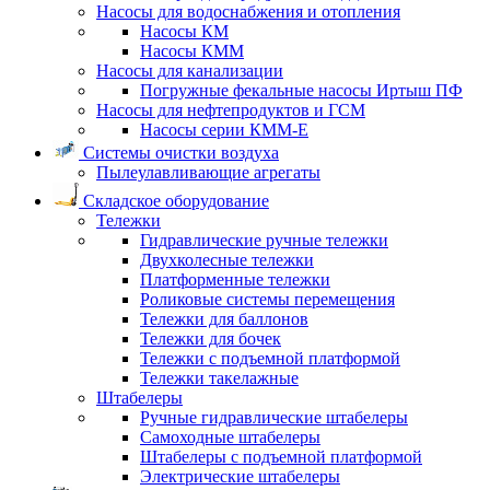
Насосы для водоснабжения и отопления
Насосы КМ
Насосы КММ
Насосы для канализации
Погружные фекальные насосы Иртыш ПФ
Насосы для нефтепродуктов и ГСМ
Насосы серии КММ-Е
Системы очистки воздуха
Пылеулавливающие агрегаты
Складское оборудование
Тележки
Гидравлические ручные тележки
Двухколесные тележки
Платформенные тележки
Роликовые системы перемещения
Тележки для баллонов
Тележки для бочек
Тележки с подъемной платформой
Тележки такелажные
Штабелеры
Ручные гидравлические штабелеры
Самоходные штабелеры
Штабелеры с подъемной платформой
Электрические штабелеры