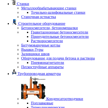
Станки
Металлообрабатывающие станки
Точильно-шлифовальные станки
Станочная остнастка
Строительное оборудование
Бетоносмесители, бетономешалки
Гравитационные бетоносмесители
Принудительные бетоносмесители
Растворосмесители
Битумоварочные котлы
Вышки-Туры
Заливщики швов
Оборудование для подачи бетона и раствора
Пневмонагнетатели
Пескоструйные аппараты
Трубопроводная арматура
Конденсатоотводчики
Поплавковые
Термодинамические