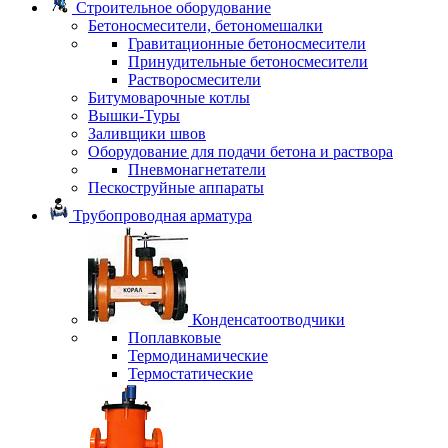
Строительное оборудование
Бетоносмесители, бетономешалки
Гравитационные бетоносмесители
Принудительные бетоносмесители
Растворосмесители
Битумоварочные котлы
Вышки-Туры
Заливщики швов
Оборудование для подачи бетона и раствора
Пневмонагнетатели
Пескоструйные аппараты
Трубопроводная арматура
Конденсатоотводчики
Поплавковые
Термодинамические
Термостатические