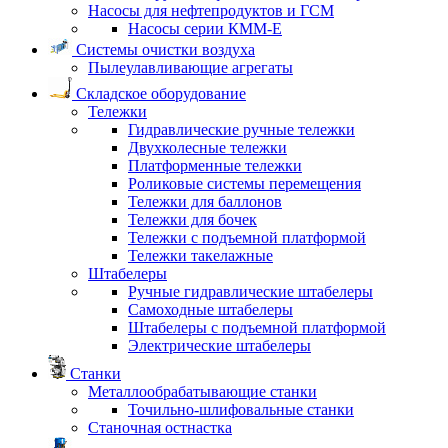
Насосы для нефтепродуктов и ГСМ
Насосы серии КММ-Е
Системы очистки воздуха
Пылеулавливающие агрегаты
Складское оборудование
Тележки
Гидравлические ручные тележки
Двухколесные тележки
Платформенные тележки
Роликовые системы перемещения
Тележки для баллонов
Тележки для бочек
Тележки с подъемной платформой
Тележки такелажные
Штабелеры
Ручные гидравлические штабелеры
Самоходные штабелеры
Штабелеры с подъемной платформой
Электрические штабелеры
Станки
Металлообрабатывающие станки
Точильно-шлифовальные станки
Станочная остнастка