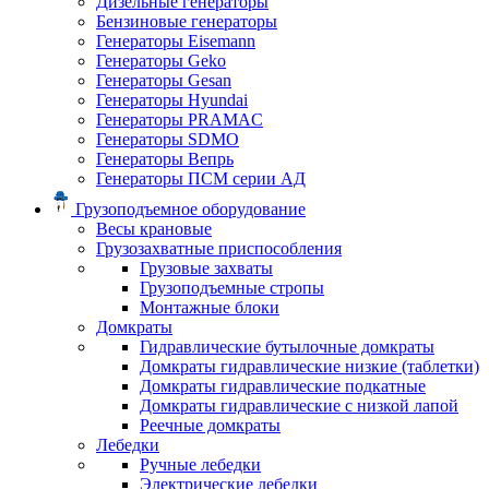
Дизельные генераторы
Бензиновые генераторы
Генераторы Eisemann
Генераторы Geko
Генераторы Gesan
Генераторы Hyundai
Генераторы PRAMAC
Генераторы SDMO
Генераторы Вепрь
Генераторы ПСМ серии АД
Грузоподъемное оборудование
Весы крановые
Грузозахватные приспособления
Грузовые захваты
Грузоподъемные стропы
Монтажные блоки
Домкраты
Гидравлические бутылочные домкраты
Домкраты гидравлические низкие (таблетки)
Домкраты гидравлические подкатные
Домкраты гидравлические с низкой лапой
Реечные домкраты
Лебедки
Ручные лебедки
Электрические лебедки