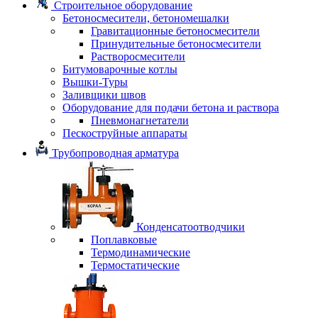
Строительное оборудование
Бетоносмесители, бетономешалки
Гравитационные бетоносмесители
Принудительные бетоносмесители
Растворосмесители
Битумоварочные котлы
Вышки-Туры
Заливщики швов
Оборудование для подачи бетона и раствора
Пневмонагнетатели
Пескоструйные аппараты
Трубопроводная арматура
Конденсатоотводчики
Поплавковые
Термодинамические
Термостатические