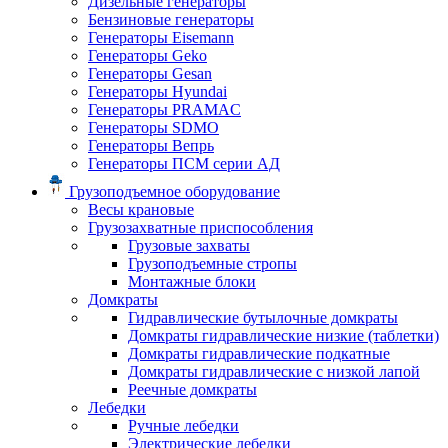
Дизельные генераторы
Бензиновые генераторы
Генераторы Eisemann
Генераторы Geko
Генераторы Gesan
Генераторы Hyundai
Генераторы PRAMAC
Генераторы SDMO
Генераторы Вепрь
Генераторы ПСМ серии АД
Грузоподъемное оборудование
Весы крановые
Грузозахватные приспособления
Грузовые захваты
Грузоподъемные стропы
Монтажные блоки
Домкраты
Гидравлические бутылочные домкраты
Домкраты гидравлические низкие (таблетки)
Домкраты гидравлические подкатные
Домкраты гидравлические с низкой лапой
Реечные домкраты
Лебедки
Ручные лебедки
Электрические лебедки