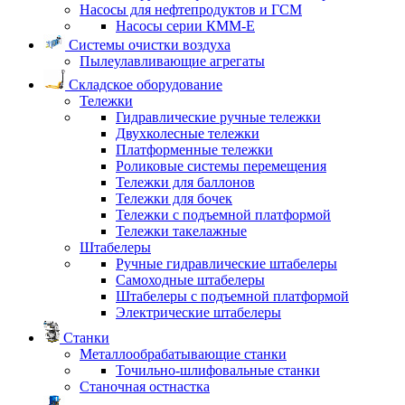
Насосы для нефтепродуктов и ГСМ
Насосы серии КММ-Е
Системы очистки воздуха
Пылеулавливающие агрегаты
Складское оборудование
Тележки
Гидравлические ручные тележки
Двухколесные тележки
Платформенные тележки
Роликовые системы перемещения
Тележки для баллонов
Тележки для бочек
Тележки с подъемной платформой
Тележки такелажные
Штабелеры
Ручные гидравлические штабелеры
Самоходные штабелеры
Штабелеры с подъемной платформой
Электрические штабелеры
Станки
Металлообрабатывающие станки
Точильно-шлифовальные станки
Станочная остнастка