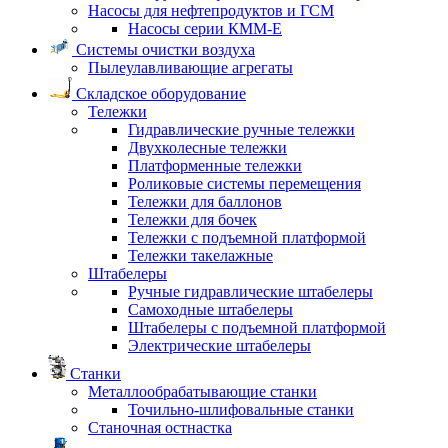
Насосы для нефтепродуктов и ГСМ
Насосы серии КММ-Е
Системы очистки воздуха
Пылеулавливающие агрегаты
Складское оборудование
Тележки
Гидравлические ручные тележки
Двухколесные тележки
Платформенные тележки
Роликовые системы перемещения
Тележки для баллонов
Тележки для бочек
Тележки с подъемной платформой
Тележки такелажные
Штабелеры
Ручные гидравлические штабелеры
Самоходные штабелеры
Штабелеры с подъемной платформой
Электрические штабелеры
Станки
Металлообрабатывающие станки
Точильно-шлифовальные станки
Станочная остнастка