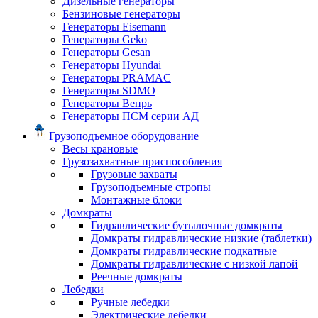
Дизельные генераторы
Бензиновые генераторы
Генераторы Eisemann
Генераторы Geko
Генераторы Gesan
Генераторы Hyundai
Генераторы PRAMAC
Генераторы SDMO
Генераторы Вепрь
Генераторы ПСМ серии АД
Грузоподъемное оборудование
Весы крановые
Грузозахватные приспособления
Грузовые захваты
Грузоподъемные стропы
Монтажные блоки
Домкраты
Гидравлические бутылочные домкраты
Домкраты гидравлические низкие (таблетки)
Домкраты гидравлические подкатные
Домкраты гидравлические с низкой лапой
Реечные домкраты
Лебедки
Ручные лебедки
Электрические лебедки