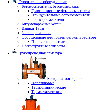
Строительное оборудование
Бетоносмесители, бетономешалки
Гравитационные бетоносмесители
Принудительные бетоносмесители
Растворосмесители
Битумоварочные котлы
Вышки-Туры
Заливщики швов
Оборудование для подачи бетона и раствора
Пневмонагнетатели
Пескоструйные аппараты
Трубопроводная арматура
Конденсатоотводчики
Поплавковые
Термодинамические
Термостатические