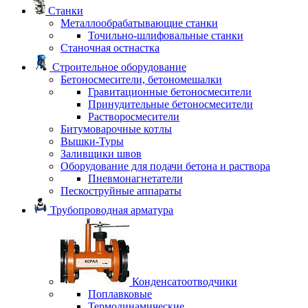
Станки
Металлообрабатывающие станки
Точильно-шлифовальные станки
Станочная остнастка
Строительное оборудование
Бетоносмесители, бетономешалки
Гравитационные бетоносмесители
Принудительные бетоносмесители
Растворосмесители
Битумоварочные котлы
Вышки-Туры
Заливщики швов
Оборудование для подачи бетона и раствора
Пневмонагнетатели
Пескоструйные аппараты
Трубопроводная арматура
Конденсатоотводчики
Поплавковые
Термодинамические