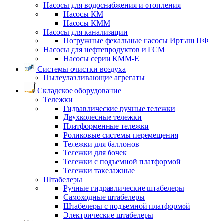
Насосы для водоснабжения и отопления
Насосы КМ
Насосы КММ
Насосы для канализации
Погружные фекальные насосы Иртыш ПФ
Насосы для нефтепродуктов и ГСМ
Насосы серии КММ-Е
Системы очистки воздуха
Пылеулавливающие агрегаты
Складское оборудование
Тележки
Гидравлические ручные тележки
Двухколесные тележки
Платформенные тележки
Роликовые системы перемещения
Тележки для баллонов
Тележки для бочек
Тележки с подъемной платформой
Тележки такелажные
Штабелеры
Ручные гидравлические штабелеры
Самоходные штабелеры
Штабелеры с подъемной платформой
Электрические штабелеры