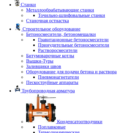
Станки
Металлообрабатывающие станки
Точильно-шлифовальные станки
Станочная остнастка
Строительное оборудование
Бетоносмесители, бетономешалки
Гравитационные бетоносмесители
Принудительные бетоносмесители
Растворосмесители
Битумоварочные котлы
Вышки-Туры
Заливщики швов
Оборудование для подачи бетона и раствора
Пневмонагнетатели
Пескоструйные аппараты
Трубопроводная арматура
Конденсатоотводчики
Поплавковые
Термодинамические