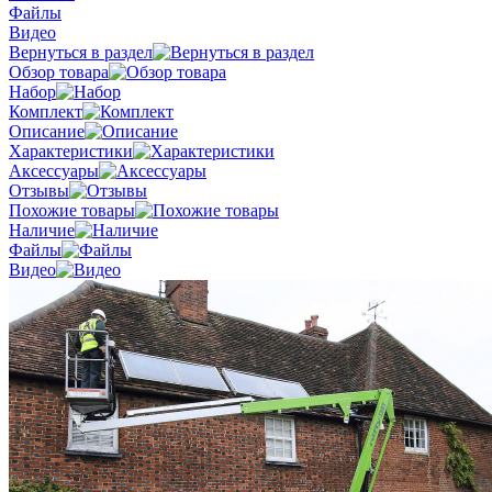
Файлы
Видео
Вернуться в раздел
Обзор товара
Набор
Комплект
Описание
Характеристики
Аксессуары
Отзывы
Похожие товары
Наличие
Файлы
Видео