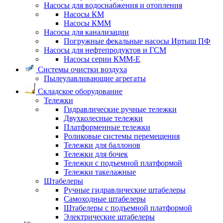
Насосы для водоснабжения и отопления
Насосы КМ
Насосы КММ
Насосы для канализации
Погружные фекальные насосы Иртыш ПФ
Насосы для нефтепродуктов и ГСМ
Насосы серии КММ-Е
Системы очистки воздуха
Пылеулавливающие агрегаты
Складское оборудование
Тележки
Гидравлические ручные тележки
Двухколесные тележки
Платформенные тележки
Роликовые системы перемещения
Тележки для баллонов
Тележки для бочек
Тележки с подъемной платформой
Тележки такелажные
Штабелеры
Ручные гидравлические штабелеры
Самоходные штабелеры
Штабелеры с подъемной платформой
Электрические штабелеры