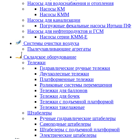
Насосы для водоснабжения и отопления
Насосы КМ
Насосы КММ
Насосы для канализации
Погружные фекальные насосы Иртыш ПФ
Насосы для нефтепродуктов и ГСМ
Насосы серии КММ-Е
Системы очистки воздуха
Пылеулавливающие агрегаты
Складское оборудование
Тележки
Гидравлические ручные тележки
Двухколесные тележки
Платформенные тележки
Роликовые системы перемещения
Тележки для баллонов
Тележки для бочек
Тележки с подъемной платформой
Тележки такелажные
Штабелеры
Ручные гидравлические штабелеры
Самоходные штабелеры
Штабелеры с подъемной платформой
Электрические штабелеры