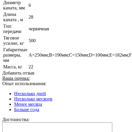
Диаметр
6
каната, мм
Длина
28
каната , м
Тип
червячная
передачи
Тяговое
500
усилие, кг
Габаритные
размеры,
A=250мм;B=190мм;C=150мм;D=100мм;E=182мм;F
мм
Масса, кг
22
Добавить отзыв
Ваша оценка:
Опыт использования:
Несколько дней
Несколько месяцев
Менее месяца
Больше года
Достоинства: