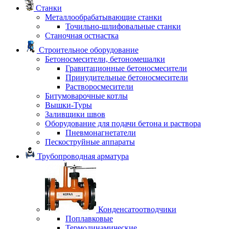
Станки
Металлообрабатывающие станки
Точильно-шлифовальные станки
Станочная остнастка
Строительное оборудование
Бетоносмесители, бетономешалки
Гравитационные бетоносмесители
Принудительные бетоносмесители
Растворосмесители
Битумоварочные котлы
Вышки-Туры
Заливщики швов
Оборудование для подачи бетона и раствора
Пневмонагнетатели
Пескоструйные аппараты
Трубопроводная арматура
Конденсатоотводчики
Поплавковые
Термодинамические