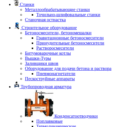
Станки
Металлообрабатывающие станки
Точильно-шлифовальные станки
Станочная остнастка
Строительное оборудование
Бетоносмесители, бетономешалки
Гравитационные бетоносмесители
Принудительные бетоносмесители
Растворосмесители
Битумоварочные котлы
Вышки-Туры
Заливщики швов
Оборудование для подачи бетона и раствора
Пневмонагнетатели
Пескоструйные аппараты
Трубопроводная арматура
Конденсатоотводчики
Поплавковые
Термодинамические