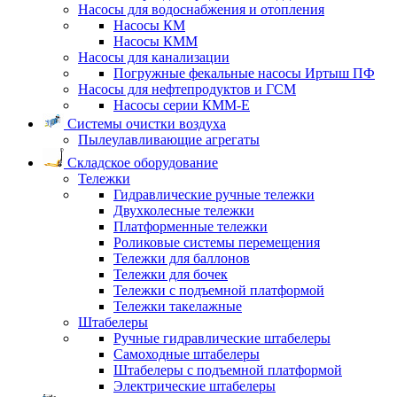
Насосы для водоснабжения и отопления
Насосы КМ
Насосы КММ
Насосы для канализации
Погружные фекальные насосы Иртыш ПФ
Насосы для нефтепродуктов и ГСМ
Насосы серии КММ-Е
Системы очистки воздуха
Пылеулавливающие агрегаты
Складское оборудование
Тележки
Гидравлические ручные тележки
Двухколесные тележки
Платформенные тележки
Роликовые системы перемещения
Тележки для баллонов
Тележки для бочек
Тележки с подъемной платформой
Тележки такелажные
Штабелеры
Ручные гидравлические штабелеры
Самоходные штабелеры
Штабелеры с подъемной платформой
Электрические штабелеры