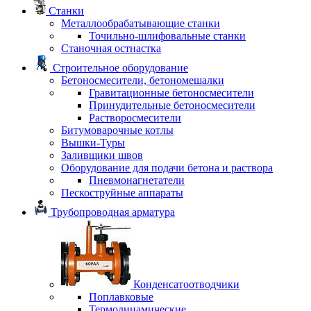
Станки
Металлообрабатывающие станки
Точильно-шлифовальные станки
Станочная остнастка
Строительное оборудование
Бетоносмесители, бетономешалки
Гравитационные бетоносмесители
Принудительные бетоносмесители
Растворосмесители
Битумоварочные котлы
Вышки-Туры
Заливщики швов
Оборудование для подачи бетона и раствора
Пневмонагнетатели
Пескоструйные аппараты
Трубопроводная арматура
Конденсатоотводчики
Поплавковые
Термодинамические