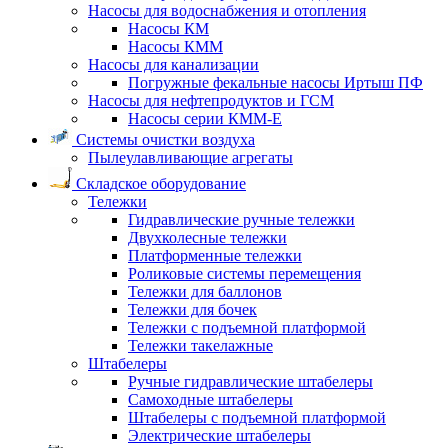
Насосы для водоснабжения и отопления
Насосы КМ
Насосы КММ
Насосы для канализации
Погружные фекальные насосы Иртыш ПФ
Насосы для нефтепродуктов и ГСМ
Насосы серии КММ-Е
Системы очистки воздуха
Пылеулавливающие агрегаты
Складское оборудование
Тележки
Гидравлические ручные тележки
Двухколесные тележки
Платформенные тележки
Роликовые системы перемещения
Тележки для баллонов
Тележки для бочек
Тележки с подъемной платформой
Тележки такелажные
Штабелеры
Ручные гидравлические штабелеры
Самоходные штабелеры
Штабелеры с подъемной платформой
Электрические штабелеры