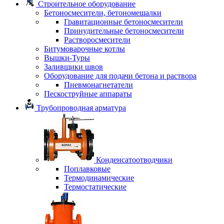
Строительное оборудование
Бетоносмесители, бетономешалки
Гравитационные бетоносмесители
Принудительные бетоносмесители
Растворосмесители
Битумоварочные котлы
Вышки-Туры
Заливщики швов
Оборудование для подачи бетона и раствора
Пневмонагнетатели
Пескоструйные аппараты
Трубопроводная арматура
Конденсатоотводчики
Поплавковые
Термодинамические
Термостатические