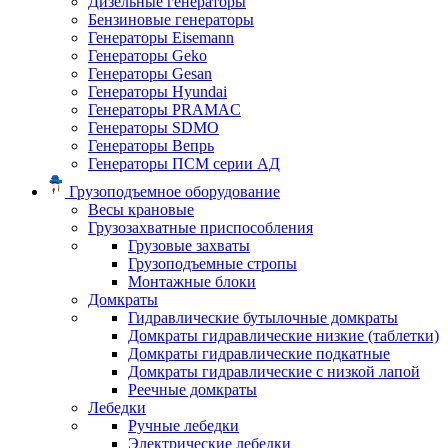
Дизельные генераторы
Бензиновые генераторы
Генераторы Eisemann
Генераторы Geko
Генераторы Gesan
Генераторы Hyundai
Генераторы PRAMAC
Генераторы SDMO
Генераторы Вепрь
Генераторы ПСМ серии АД
Грузоподъемное оборудование
Весы крановые
Грузозахватные приспособления
Грузовые захваты
Грузоподъемные стропы
Монтажные блоки
Домкраты
Гидравлические бутылочные домкраты
Домкраты гидравлические низкие (таблетки)
Домкраты гидравлические подкатные
Домкраты гидравлические с низкой лапой
Реечные домкраты
Лебедки
Ручные лебедки
Электрические лебедки