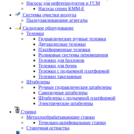
Насосы для нефтепродуктов и ГСМ
Насосы серии КММ-Е
Системы очистки воздуха
Пылеулавливающие агрегаты
Складское оборудование
Тележки
Гидравлические ручные тележки
Двухколесные тележки
Платформенные тележки
Роликовые системы перемещения
Тележки для баллонов
Тележки для бочек
Тележки с подъемной платформой
Тележки такелажные
Штабелеры
Ручные гидравлические штабелеры
Самоходные штабелеры
Штабелеры с подъемной платформой
Электрические штабелеры
Станки
Металлообрабатывающие станки
Точильно-шлифовальные станки
Станочная остнастка