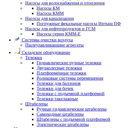
Насосы для водоснабжения и отопления
Насосы КМ
Насосы КММ
Насосы для канализации
Погружные фекальные насосы Иртыш ПФ
Насосы для нефтепродуктов и ГСМ
Насосы серии КММ-Е
Системы очистки воздуха
Пылеулавливающие агрегаты
Складское оборудование
Тележки
Гидравлические ручные тележки
Двухколесные тележки
Платформенные тележки
Роликовые системы перемещения
Тележки для баллонов
Тележки для бочек
Тележки с подъемной платформой
Тележки такелажные
Штабелеры
Ручные гидравлические штабелеры
Самоходные штабелеры
Штабелеры с подъемной платформой
Электрические штабелеры