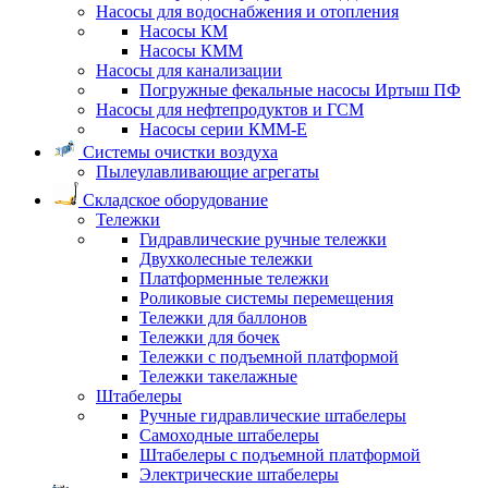
Насосы для водоснабжения и отопления
Насосы КМ
Насосы КММ
Насосы для канализации
Погружные фекальные насосы Иртыш ПФ
Насосы для нефтепродуктов и ГСМ
Насосы серии КММ-Е
Системы очистки воздуха
Пылеулавливающие агрегаты
Складское оборудование
Тележки
Гидравлические ручные тележки
Двухколесные тележки
Платформенные тележки
Роликовые системы перемещения
Тележки для баллонов
Тележки для бочек
Тележки с подъемной платформой
Тележки такелажные
Штабелеры
Ручные гидравлические штабелеры
Самоходные штабелеры
Штабелеры с подъемной платформой
Электрические штабелеры