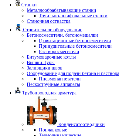
Станки
Металлообрабатывающие станки
Точильно-шлифовальные станки
Станочная остнастка
Строительное оборудование
Бетоносмесители, бетономешалки
Гравитационные бетоносмесители
Принудительные бетоносмесители
Растворосмесители
Битумоварочные котлы
Вышки-Туры
Заливщики швов
Оборудование для подачи бетона и раствора
Пневмонагнетатели
Пескоструйные аппараты
Трубопроводная арматура
Конденсатоотводчики
Поплавковые
Термодинамические