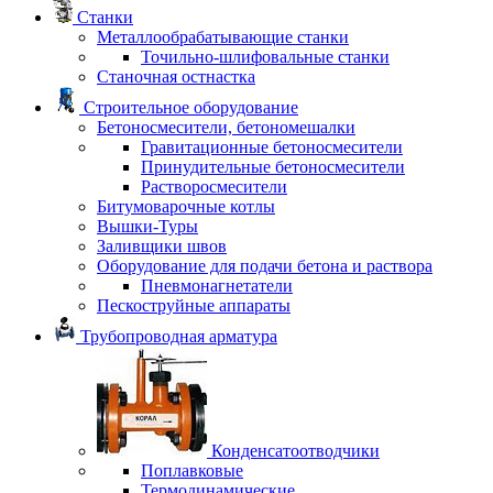
Станки
Металлообрабатывающие станки
Точильно-шлифовальные станки
Станочная остнастка
Строительное оборудование
Бетоносмесители, бетономешалки
Гравитационные бетоносмесители
Принудительные бетоносмесители
Растворосмесители
Битумоварочные котлы
Вышки-Туры
Заливщики швов
Оборудование для подачи бетона и раствора
Пневмонагнетатели
Пескоструйные аппараты
Трубопроводная арматура
Конденсатоотводчики
Поплавковые
Термодинамические