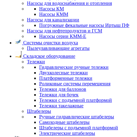
Насосы для водоснабжения и отопления
Насосы КМ
Насосы КММ
Насосы для канализации
Погружные фекальные насосы Иртыш ПФ
Насосы для нефтепродуктов и ГСМ
Насосы серии КММ-Е
Системы очистки воздуха
Пылеулавливающие агрегаты
Складское оборудование
Тележки
Гидравлические ручные тележки
Двухколесные тележки
Платформенные тележки
Роликовые системы перемещения
Тележки для баллонов
Тележки для бочек
Тележки с подъемной платформой
Тележки такелажные
Штабелеры
Ручные гидравлические штабелеры
Самоходные штабелеры
Штабелеры с подъемной платформой
Электрические штабелеры