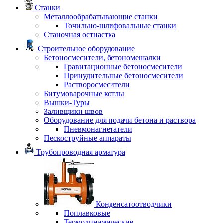
Станки
Металлообрабатывающие станки
Точильно-шлифовальные станки
Станочная остнастка
Строительное оборудование
Бетоносмесители, бетономешалки
Гравитационные бетоносмесители
Принудительные бетоносмесители
Растворосмесители
Битумоварочные котлы
Вышки-Туры
Заливщики швов
Оборудование для подачи бетона и раствора
Пневмонагнетатели
Пескоструйные аппараты
Трубопроводная арматура
Конденсатоотводчики
Поплавковые
Термодинамические