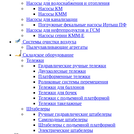
Насосы для водоснабжения и отопления
Насосы КМ
Насосы КММ
Насосы для канализации
Погружные фекальные насосы Иртыш ПФ
Насосы для нефтепродуктов и ГСМ
Насосы серии КММ-Е
Системы очистки воздуха
Пылеулавливающие агрегаты
Складское оборудование
Тележки
Гидравлические ручные тележки
Двухколесные тележки
Платформенные тележки
Роликовые системы перемещения
Тележки для баллонов
Тележки для бочек
Тележки с подъемной платформой
Тележки такелажные
Штабелеры
Ручные гидравлические штабелеры
Самоходные штабелеры
Штабелеры с подъемной платформой
Электрические штабелеры