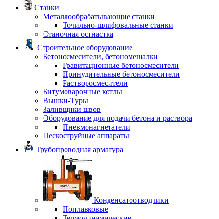
Станки
Металлообрабатывающие станки
Точильно-шлифовальные станки
Станочная остнастка
Строительное оборудование
Бетоносмесители, бетономешалки
Гравитационные бетоносмесители
Принудительные бетоносмесители
Растворосмесители
Битумоварочные котлы
Вышки-Туры
Заливщики швов
Оборудование для подачи бетона и раствора
Пневмонагнетатели
Пескоструйные аппараты
Трубопроводная арматура
Конденсатоотводчики
Поплавковые
Термодинамические