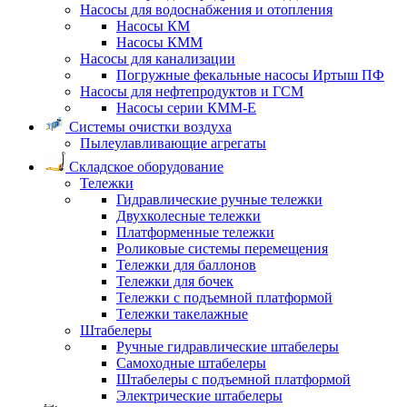
Насосы для водоснабжения и отопления
Насосы КМ
Насосы КММ
Насосы для канализации
Погружные фекальные насосы Иртыш ПФ
Насосы для нефтепродуктов и ГСМ
Насосы серии КММ-Е
Системы очистки воздуха
Пылеулавливающие агрегаты
Складское оборудование
Тележки
Гидравлические ручные тележки
Двухколесные тележки
Платформенные тележки
Роликовые системы перемещения
Тележки для баллонов
Тележки для бочек
Тележки с подъемной платформой
Тележки такелажные
Штабелеры
Ручные гидравлические штабелеры
Самоходные штабелеры
Штабелеры с подъемной платформой
Электрические штабелеры