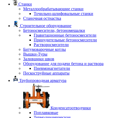
Станки
Металлообрабатывающие станки
Точильно-шлифовальные станки
Станочная остнастка
Строительное оборудование
Бетоносмесители, бетономешалки
Гравитационные бетоносмесители
Принудительные бетоносмесители
Растворосмесители
Битумоварочные котлы
Вышки-Туры
Заливщики швов
Оборудование для подачи бетона и раствора
Пневмонагнетатели
Пескоструйные аппараты
Трубопроводная арматура
Конденсатоотводчики
Поплавковые
Термодинамические