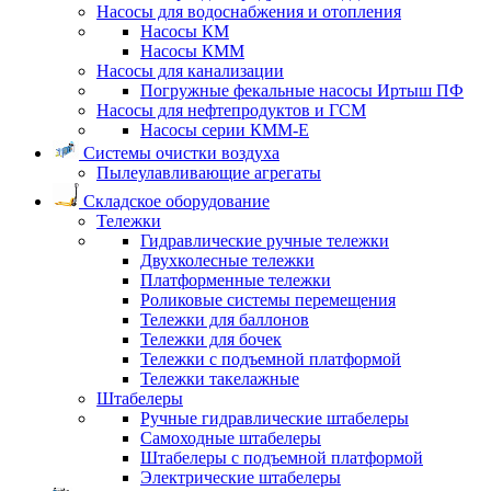
Насосы для водоснабжения и отопления
Насосы КМ
Насосы КММ
Насосы для канализации
Погружные фекальные насосы Иртыш ПФ
Насосы для нефтепродуктов и ГСМ
Насосы серии КММ-Е
Системы очистки воздуха
Пылеулавливающие агрегаты
Складское оборудование
Тележки
Гидравлические ручные тележки
Двухколесные тележки
Платформенные тележки
Роликовые системы перемещения
Тележки для баллонов
Тележки для бочек
Тележки с подъемной платформой
Тележки такелажные
Штабелеры
Ручные гидравлические штабелеры
Самоходные штабелеры
Штабелеры с подъемной платформой
Электрические штабелеры