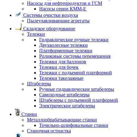
Насосы для нефтепродуктов и ГСМ
Насосы серии КММ-Е
Системы очистки воздуха
Пылеулавливающие агрегаты
Складское оборудование
Тележки
Гидравлические ручные тележки
Двухколесные тележки
Платформенные тележки
Роликовые системы перемещения
Тележки для баллонов
Тележки для бочек
Тележки с подъемной платформой
Тележки такелажные
Штабелеры
Ручные гидравлические штабелеры
Самоходные штабелеры
Штабелеры с подъемной платформой
Электрические штабелеры
Станки
Металлообрабатывающие станки
Точильно-шлифовальные станки
Станочная остнастка