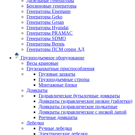
Дизельные генераторы
Бензиновые генераторы
Генераторы Eisemann
Генераторы Geko
Генераторы Gesan
Генераторы Hyundai
Генераторы PRAMAC
Генераторы SDMO
Генераторы Вепрь
Генераторы ПСМ серии АД
Грузоподъемное оборудование
Весы крановые
Грузозахватные приспособления
Грузовые захваты
Грузоподъемные стропы
Монтажные блоки
Домкраты
Гидравлические бутылочные домкраты
Домкраты гидравлические низкие (таблетки)
Домкраты гидравлические подкатные
Домкраты гидравлические с низкой лапой
Реечные домкраты
Лебедки
Ручные лебедки
Электрические лебедки