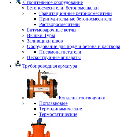
Строительное оборудование
Бетоносмесители, бетономешалки
Гравитационные бетоносмесители
Принудительные бетоносмесители
Растворосмесители
Битумоварочные котлы
Вышки-Туры
Заливщики швов
Оборудование для подачи бетона и раствора
Пневмонагнетатели
Пескоструйные аппараты
Трубопроводная арматура
Конденсатоотводчики
Поплавковые
Термодинамические
Термостатические