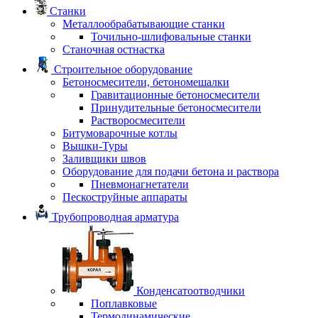
Станки
Металлообрабатывающие станки
Точильно-шлифовальные станки
Станочная остнастка
Строительное оборудование
Бетоносмесители, бетономешалки
Гравитационные бетоносмесители
Принудительные бетоносмесители
Растворосмесители
Битумоварочные котлы
Вышки-Туры
Заливщики швов
Оборудование для подачи бетона и раствора
Пневмонагнетатели
Пескоструйные аппараты
Трубопроводная арматура
Конденсатоотводчики
Поплавковые
Термодинамические