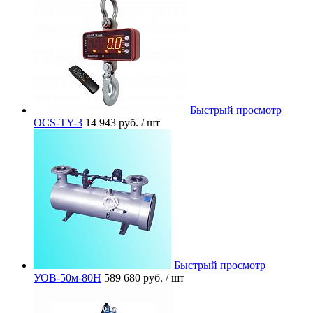
Быстрый просмотр
OCS-TY-3
14 943 руб.
/ шт
Быстрый просмотр
УОВ-50м-80Н
589 680 руб.
/ шт