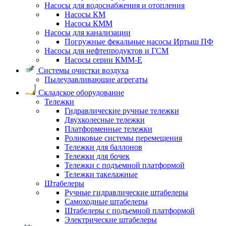
Насосы для водоснабжения и отопления
Насосы КМ
Насосы КММ
Насосы для канализации
Погружные фекальные насосы Иртыш ПФ
Насосы для нефтепродуктов и ГСМ
Насосы серии КММ-Е
Системы очистки воздуха
Пылеулавливающие агрегаты
Складское оборудование
Тележки
Гидравлические ручные тележки
Двухколесные тележки
Платформенные тележки
Роликовые системы перемещения
Тележки для баллонов
Тележки для бочек
Тележки с подъемной платформой
Тележки такелажные
Штабелеры
Ручные гидравлические штабелеры
Самоходные штабелеры
Штабелеры с подъемной платформой
Электрические штабелеры