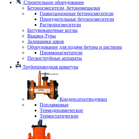
Строительное оборудование
Бетоносмесители, бетономешалки
Гравитационные бетоносмесители
Принудительные бетоносмесители
Растворосмесители
Битумоварочные котлы
Вышки-Туры
Заливщики швов
Оборудование для подачи бетона и раствора
Пневмонагнетатели
Пескоструйные аппараты
Трубопроводная арматура
Конденсатоотводчики
Поплавковые
Термодинамические
Термостатические