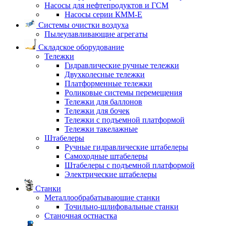
Насосы для нефтепродуктов и ГСМ
Насосы серии КММ-Е
Системы очистки воздуха
Пылеулавливающие агрегаты
Складское оборудование
Тележки
Гидравлические ручные тележки
Двухколесные тележки
Платформенные тележки
Роликовые системы перемещения
Тележки для баллонов
Тележки для бочек
Тележки с подъемной платформой
Тележки такелажные
Штабелеры
Ручные гидравлические штабелеры
Самоходные штабелеры
Штабелеры с подъемной платформой
Электрические штабелеры
Станки
Металлообрабатывающие станки
Точильно-шлифовальные станки
Станочная остнастка