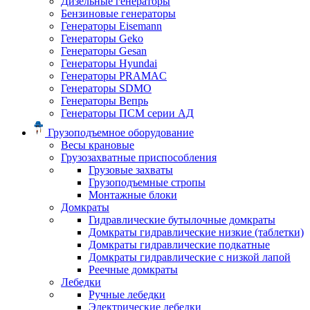
Дизельные генераторы
Бензиновые генераторы
Генераторы Eisemann
Генераторы Geko
Генераторы Gesan
Генераторы Hyundai
Генераторы PRAMAC
Генераторы SDMO
Генераторы Вепрь
Генераторы ПСМ серии АД
Грузоподъемное оборудование
Весы крановые
Грузозахватные приспособления
Грузовые захваты
Грузоподъемные стропы
Монтажные блоки
Домкраты
Гидравлические бутылочные домкраты
Домкраты гидравлические низкие (таблетки)
Домкраты гидравлические подкатные
Домкраты гидравлические с низкой лапой
Реечные домкраты
Лебедки
Ручные лебедки
Электрические лебедки