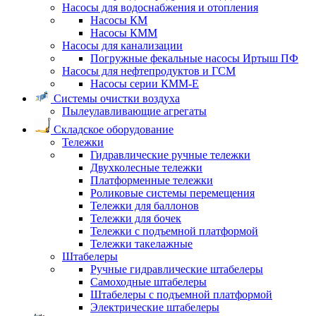
Насосы для водоснабжения и отопления
Насосы КМ
Насосы КММ
Насосы для канализации
Погружные фекальные насосы Иртыш ПФ
Насосы для нефтепродуктов и ГСМ
Насосы серии КММ-Е
Системы очистки воздуха
Пылеулавливающие агрегаты
Складское оборудование
Тележки
Гидравлические ручные тележки
Двухколесные тележки
Платформенные тележки
Роликовые системы перемещения
Тележки для баллонов
Тележки для бочек
Тележки с подъемной платформой
Тележки такелажные
Штабелеры
Ручные гидравлические штабелеры
Самоходные штабелеры
Штабелеры с подъемной платформой
Электрические штабелеры