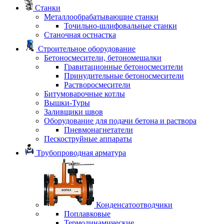
Станки
Металлообрабатывающие станки
Точильно-шлифовальные станки
Станочная остнастка
Строительное оборудование
Бетоносмесители, бетономешалки
Гравитационные бетоносмесители
Принудительные бетоносмесители
Растворосмесители
Битумоварочные котлы
Вышки-Туры
Заливщики швов
Оборудование для подачи бетона и раствора
Пневмонагнетатели
Пескоструйные аппараты
Трубопроводная арматура
Конденсатоотводчики
Поплавковые
Термодинамические